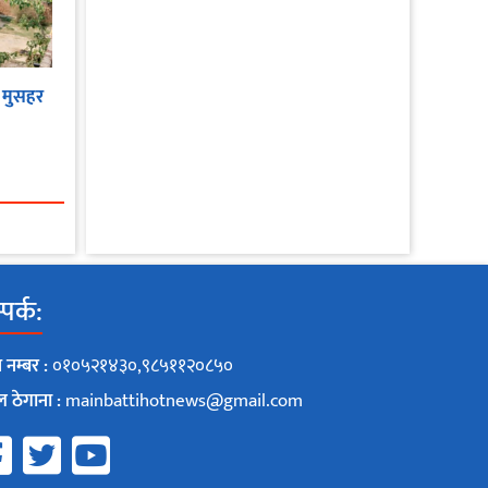
 मुसहर
पर्क:
 नम्बर :
०१०५२१४३०,९८५११२०८५०
ल ठेगाना :
mainbattihotnews@gmail.com