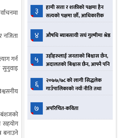
हामी सत्ता र शक्तीको पक्षमा हैन
३
र्वाचनमा
सत्यको पक्षमा छौँ, आधिकारीक
नेकपा हामी हौँ :- योगेश भट्टराई
४
 र नजिता
औषधि ब्याबसायी सघं गुल्मीमा श्रेष्ठ
उहाँहरुलाई जनताको बिश्वास छैन,
५
याग गर्न
अदालतको बिश्वास छैन, आफ्नै पनि
 सुनुवाइ
बिश्वास छैन त्यसैले आतिरहनु
२०७७/७८ को लागी सिद्धलेक
भएको छ
६
गाउँपालिकाको नयाँ नीति तथा
िश्वसनीय
कार्यक्रम यस्तो छ ।
७
अपरिचित-कविता
ई बंशजको
त सहयोग
ष बनाउने