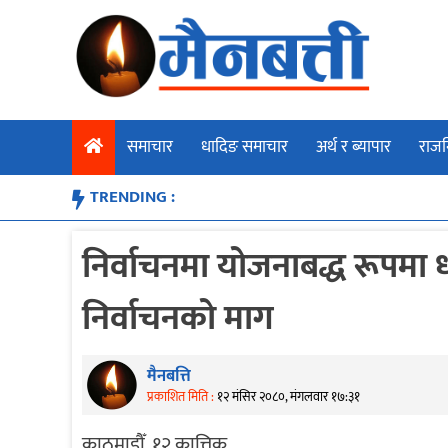
Skip
to
content
समाचार
धादिङ समाचार
अर्थ र ब्यापार
राजन
TRENDING :
निर्वाचनमा योजनाबद्ध रूपमा 
निर्वाचनको माग
मैनबत्ति
प्रकाशित मिति :
१२ मंसिर २०८०, मंगलवार १७:३१
काठमाडौँ, १२ कात्तिक