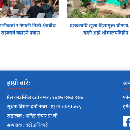
गानीकर्ता र नेपाली निजी क्षेत्रबीच
दशकअघि खुला दिसामुक्त घोषणा,
सहकार्य बढाउने प्रयास
बस्ती अझै शौचालयविहीन
हाम्रो बारे:
सम्
प्रेस काउन्सिल दर्ता नम्बर :
१४०७।०७३।०७४
फोन
सूचना विभाग दर्ता नम्बर :
१३९३।०७५।०७६
इमे
सञ्चालक :
धादिङ संचार प्रा.ली.
सम्पादक :
बद्री अधिकारी