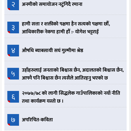
२
अनमीको समायोजन नटुंगिदै रमाना
हामी सत्ता र शक्तीको पक्षमा हैन सत्यको पक्षमा छौँ,
३
आधिकारीक नेकपा हामी हौँ :- योगेश भट्टराई
४
औषधि ब्याबसायी सघं गुल्मीमा श्रेष्ठ
उहाँहरुलाई जनताको बिश्वास छैन, अदालतको बिश्वास छैन,
५
आफ्नै पनि बिश्वास छैन त्यसैले आतिरहनु भएको छ
२०७७/७८ को लागी सिद्धलेक गाउँपालिकाको नयाँ नीति
६
तथा कार्यक्रम यस्तो छ ।
७
अपरिचित-कविता