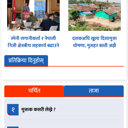
स्पेनी लगानीकर्ता र नेपाली
दशकअघि खुला दिसामुक्त
निजी क्षेत्रबीच सहकार्य बढाउने
घोषणा, मुसहर बस्ती अझै
प्रयास
शौचालयविहीन
प्रतिक्रिया दिनुहोस्
चर्चित
ताजा
१
मुक्तक कसरी लेख्ने ?