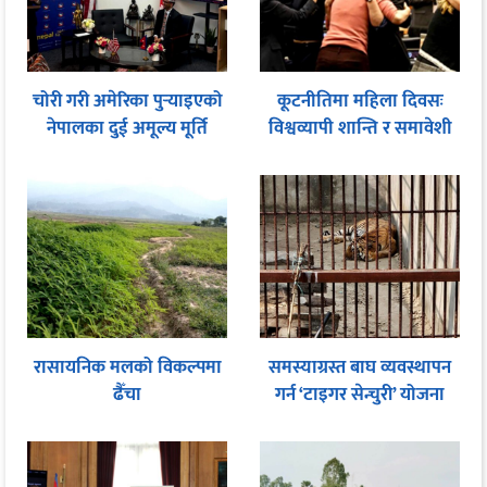
चोरी गरी अमेरिका पुर्‍याइएको
कूटनीतिमा महिला दिवसः
नेपालका दुई अमूल्य मूर्ति
विश्वव्यापी शान्ति र समावेशी
फिर्ता
शासनका लागि समान
सहभागितामा जोड
रासायनिक मलको विकल्पमा
समस्याग्रस्त बाघ व्यवस्थापन
ढैँचा
गर्न ‘टाइगर सेन्चुरी’ योजना