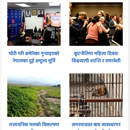
चोरी गरी अमेरिका पुर्‍याइएको
कूटनीतिमा महिला दिवसः
नेपालका दुई अमूल्य मूर्ति
विश्वव्यापी शान्ति र समावेशी
फिर्ता
शासनका लागि समान
सहभागितामा जोड
रासायनिक मलको विकल्पमा
समस्याग्रस्त बाघ व्यवस्थापन