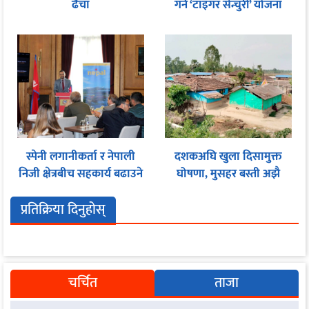
ढैँचा
गर्न ‘टाइगर सेन्चुरी’ योजना
स्पेनी लगानीकर्ता र नेपाली
दशकअघि खुला दिसामुक्त
निजी क्षेत्रबीच सहकार्य बढाउने
घोषणा, मुसहर बस्ती अझै
प्रयास
शौचालयविहीन
प्रतिक्रिया दिनुहोस्
चर्चित
ताजा