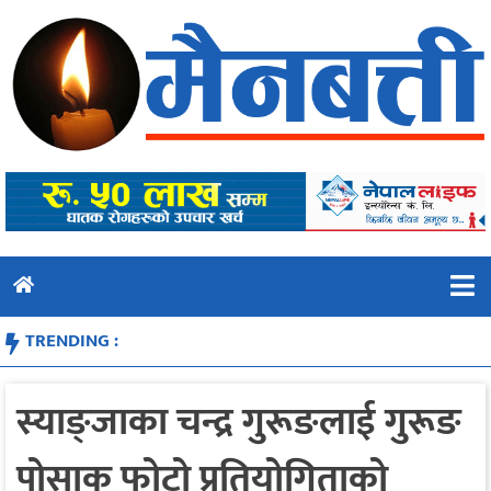
Skip
to
content
TRENDING :
स्याङ्जाका चन्द्र गुरूङलाई गुरूङ
पोसाक फोटो प्रतियोगिताको