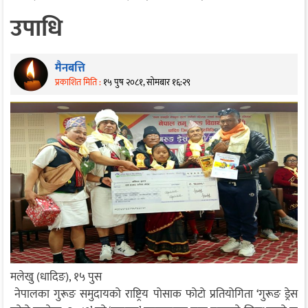
उपाधि
मैनबत्ति
प्रकाशित मिति :
१५ पुष २०८१, सोमबार १६:२९
मलेखु (धादिङ), १५ पुस
नेपालका गुरूङ समुदायको राष्ट्रिय पोसाक फोटो प्रतियोगिता ‘गुरूङ ड्रेस