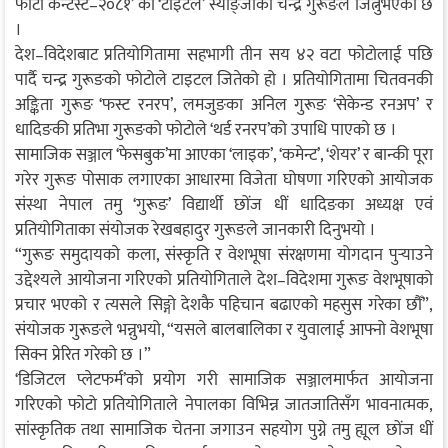
फोटो कन्टेस्ट–२०८१’ को ‘टाइटल’ स्याङ्जाका चन्द्र गुरूङले जित्नुभएको छ
।
देश–विदेशबाट प्रतियोगितामा सहभागी तीन सय ४२ वटा फोटोलाई पछि
पार्दै चन्द्र गुरूङको फोटोले टाइटल जितेको हो । प्रतियोगितामा चितवनकी
अङ्किता गुरूङ ‘फस्ट रनरप’, लमजुङका अनिल गुरूङ ‘सेकेन्ड रनअप’ र
धादिङकी प्रतिभा गुरूङको फोटोले ‘थर्ड रनरप’को उपाधि पाएको छ ।
सामाजिक सञ्जाल ‘फेसबुक’मा आएका ‘लाइक’, ‘कमेन्ट’, ‘शेयर’ र बान्की पूरा
गरेर गुरूङ पोसाक लगाएका आधारमा विजेता घोषणा गरिएको आयोजक
संस्था नेपाल तमु ‘गुरूङ’ विद्यार्थी छोंज धीं धादिङका अध्यक्ष एवं
प्रतियोगिताका संयोजक रेखबहादुर गुरूङले जानकारी दिनुभयो ।
“गुरूङ समुदायको कला, संस्कृति र वेशभूषा संरक्षणमा योगदान पुर्‍याउने
उद्देश्यले आयोजना गरिएको प्रतियोगिताले देश–विदेशमा गुरूङ वेशभूषाको
प्रचार भएको र त्यसले सिङ्गो देशकै पहिचान बढाएको महसुस गरेका छौँ”,
संयोजक गुरूङले भन्नुभयो, “यसले बालबालिका र युवालाई आफ्नो वेशभूषा
सिक्न प्रेरित गरेको छ ।”
‘डिजिटल प्लेटफर्म’को प्रयोग गरी सामाजिक सञ्जालमार्फत आयोजना
गरिएको फोटो प्रतियोगिताले नेपालका विभिन्न जातजातिसँग भावनात्मक,
सांस्कृतिक तथा सामाजिक चेतना जगाउन सहयोग पुग्ने तमु ह्यूल छोंज धीं