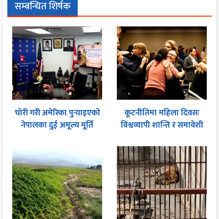
सम्बन्धित शिर्षक
चोरी गरी अमेरिका पुर्‍याइएको
कूटनीतिमा महिला दिवसः
नेपालका दुई अमूल्य मूर्ति
विश्वव्यापी शान्ति र समावेशी
फिर्ता
शासनका लागि समान
सहभागितामा जोड