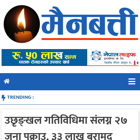
Skip
to
content
TRENDING :
उछृङ्खल गतिविधिमा संलग्न २७
जना पक्राउ, ३३ लाख बरामद