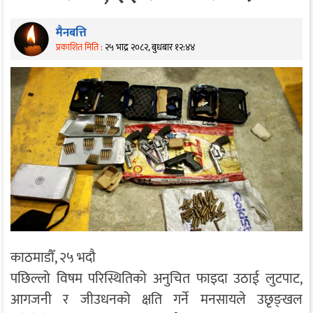
मैनबत्ति
प्रकाशित मिति :
२५ भाद्र २०८२, बुधबार १२:४४
काठमाडौँ, २५ भदौ
पछिल्लो विषम परिस्थितिको अनुचित फाइदा उठाई लुटपाट,
आगजनी र जीउधनको क्षति गर्ने मनसायले उछृङ्खल