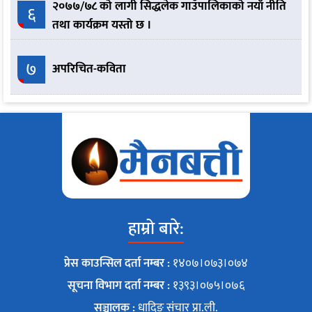
२०७७/७८ को लागी सिद्धलेक गाउँपालिकाको नयाँ नीति
६
तथा कार्यक्रम यस्तो छ ।
७
अपरिचित-कविता
हाम्रो बारे:
प्रेस काउन्सिल दर्ता नम्बर :
१४०७।०७३।०७४
सूचना विभाग दर्ता नम्बर :
१३९३।०७५।०७६
सञ्चालक :
धादिङ संचार प्रा.ली.