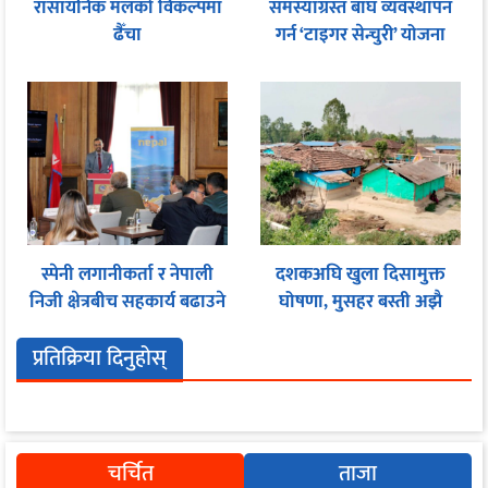
रासायनिक मलको विकल्पमा
समस्याग्रस्त बाघ व्यवस्थापन
ढैँचा
गर्न ‘टाइगर सेन्चुरी’ योजना
स्पेनी लगानीकर्ता र नेपाली
दशकअघि खुला दिसामुक्त
निजी क्षेत्रबीच सहकार्य बढाउने
घोषणा, मुसहर बस्ती अझै
प्रयास
शौचालयविहीन
प्रतिक्रिया दिनुहोस्
चर्चित
ताजा