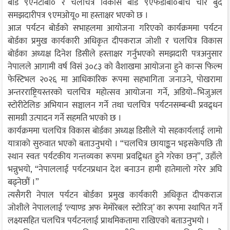
बोर्ड ९एनटीबी० र चलचित्र विकास बोर्ड ९एफडीबी०बीच चार बुँदे
समझदारीपत्र ९एमओयू० मा हस्ताक्षर भएको छ ।
आज पर्यटन बोर्डको सभाहलमा आयोजना गरिएको कार्यक्रममा पर्यटन
बोर्डका प्रमुख कार्यकारी अधिकृत दीपकराज जोशी र चलचित्र विकास
बोर्डका अध्यक्ष दिनेश डिसीले हस्ताक्षर गर्नुभएको समझदारी पत्रअनुसार
नेपालले आगामी वर्ष विसं ३०८३ को वैशाखमा आयोजना हुने कान्स फिल्म
फेस्टिभल २०२६ मा आधिकारिक रूपमा सहभागिता जनाउने, पोखरामा
अन्तरराष्ट्रियस्तरको चलचित्र महोत्सव आयोजना गर्ने, अडियो–भिजुअल
स्टोरीटेलिङ अभियान सञ्चालन गर्ने तथा चलचित्र पर्यटनसम्बन्धी प्रवद्र्धन
सामग्री उत्पादन गर्ने सहमति भएको छ ।
कार्यक्रममा चलचित्र विकास बोर्डका अध्यक्ष डिसीले यो सहकार्यलाई लामो
यात्राको सुरुवात भएको बताउनुभयो । “चलचित्र छायाङ्कन भइसकेपछि ती
स्थान स्वतः पर्यटकीय गन्तव्यका रूपमा प्रवद्र्धित हुने गरेका छन्”, उहाँले
भन्नुभयो, “नेपाललाई पर्यटनप्रधान देश बनाउन हामी हातेमालो गरेर अघि
बढ्नेछौं ।”
त्यसैगरी नेपाल पर्यटन बोर्डका प्रमुख कार्यकारी अधिकृत दीपकराज
जोशीले नेपाललाई ‘ल्याण्ड अफ मेमोरेबल स्टोरिज्’ का रूपमा स्थापित गर्ने
लक्ष्यसहित चलचित्र पर्यटनलाई प्राथमिकतामा राखिएको बताउनुभयो ।