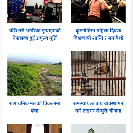
चोरी गरी अमेरिका पुर्‍याइएको
कूटनीतिमा महिला दिवसः
नेपालका दुई अमूल्य मूर्ति
विश्वव्यापी शान्ति र समावेशी
फिर्ता
शासनका लागि समान
सहभागितामा जोड
रासायनिक मलको विकल्पमा
समस्याग्रस्त बाघ व्यवस्थापन
ढैँचा
गर्न ‘टाइगर सेन्चुरी’ योजना