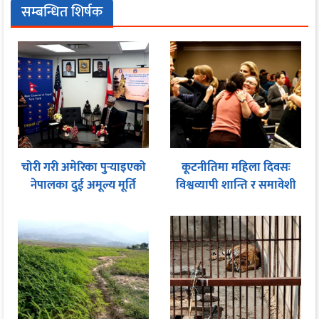
सम्बन्धित शिर्षक
चोरी गरी अमेरिका पुर्‍याइएको
कूटनीतिमा महिला दिवसः
नेपालका दुई अमूल्य मूर्ति
विश्वव्यापी शान्ति र समावेशी
फिर्ता
शासनका लागि समान
सहभागितामा जोड