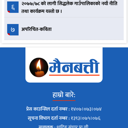
२०७७/७८ को लागी सिद्धलेक गाउँपालिकाको नयाँ नीति
६
तथा कार्यक्रम यस्तो छ ।
७
अपरिचित-कविता
हाम्रो बारे:
प्रेस काउन्सिल दर्ता नम्बर :
१४०७।०७३।०७४
सूचना विभाग दर्ता नम्बर :
१३९३।०७५।०७६
सञ्चालक :
धादिङ संचार प्रा.ली.