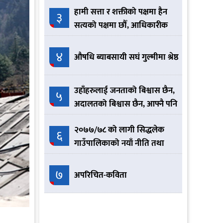
हामी सत्ता र शक्तीको पक्षमा हैन
३
सत्यको पक्षमा छौँ, आधिकारीक
नेकपा हामी हौँ :- योगेश भट्टराई
४
औषधि ब्याबसायी सघं गुल्मीमा श्रेष्ठ
उहाँहरुलाई जनताको बिश्वास छैन,
५
अदालतको बिश्वास छैन, आफ्नै पनि
बिश्वास छैन त्यसैले आतिरहनु
२०७७/७८ को लागी सिद्धलेक
भएको छ
६
गाउँपालिकाको नयाँ नीति तथा
कार्यक्रम यस्तो छ ।
७
अपरिचित-कविता