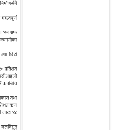
िर्माणसँगै
हत्वपूर्ण
छ । ‘रन अफ
 कम्पनीका
 तथा छिटो
० प्रतिशत
 एससीआइजी
नीकर्ताबीच
विकास तथा
प्रतिशत ऋण
नौ लाख ४८
लविद्युत्