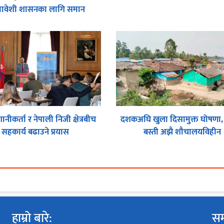
मावेशी शासनका लागि समान
सहभागितामा जोड
गानीकर्ता र नेपाली निजी क्षेत्रबीच
दशकअघि खुला दिसामुक्त घोषणा,
सहकार्य बढाउने प्रयास
बस्ती अझै शौचालयविहीन
हाम्रो बारे:
सम्