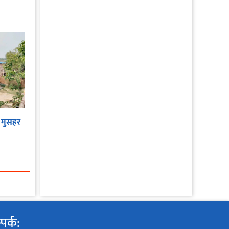
 मुसहर
पर्क: