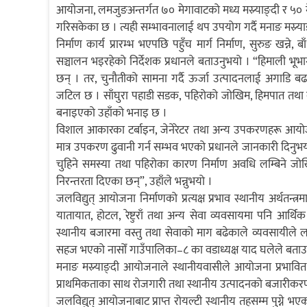
आयोजना, लमजुङअन्तर्गत ७० मेगावाटको मध्य मस्र्याङ्दी र ५० म
गरिसकेका छ । त्यही सम्भावनालाई थप उपयोग गर्दै मनाङ मस्र्
निर्माण कार्य प्रारम्भ भएपछि पहुँच मार्ग निर्माण, सुरुङ खन्ने,
सञ्चालन भइरहेको निर्देशक प्रधानले बताउनुभयो । “हिमाली भूभा
छन् । तर, चुनौतीको सामना गर्दै ऊर्जा उत्पादनलाई अगाडि ब
जटिल छ । साँघुरा पहाडी सडक, पहिरोको जोखिम, हिमपात तथा 
बनाइएको उहाँको भनाइ छ ।
विशाल आकारका टर्बाइन, जेनेरेटर तथा अन्य उपकरणहरू आयोजन
मात्र उपकरण ढुवानी गर्न सम्भव भएको प्रधानले जानकारी दिनुभ
चुहिने समस्या तथा पहिरोका कारण निर्माण अवधि लम्बिने जोख
निरन्तरता दिएका छन्”, उहाँले भन्नुभयो ।
जलविद्युत् आयोजना निर्माणको प्रत्यक्ष प्रभाव स्थानीय अर्थतन्
यातायात, होटल, रेष्टुराँ तथा अन्य सेवा व्यवसायमा पनि आर्थि
स्थानीय बजारमा वस्तु तथा सेवाको माग बढेकाले व्यवसायीले
सहज भएको नासोँ गाउँपालिका–८ का वडाध्यक्ष याद घलेले बताउ
मनाङ मस्र्याङ्दी आयोजनाले स्थानीयवासीले आयोजना प्रभावित क्षे
प्राथमिकताका साथ रोजगारी तथा स्थानीय उत्पादनको बजारीकरण
जलविद्युत् आयोजनाबाट प्राप्त रोयल्टी स्थानीय तहसम्म पुग्ने 