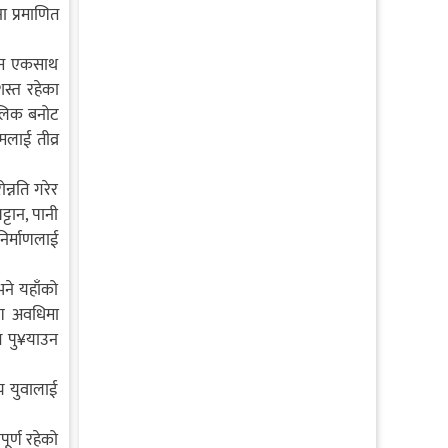
ा प्रमाणित
 काम एकसाथ
शस्त रहेका
ोलिक बनोट
लाई तीव्र
्नति गरेर
्टान, पानी
िर्माणलाई
भने यहाँको
माण अवधिमा
म पु¥याउन
ीय युवालाई
ूर्ण रहेको