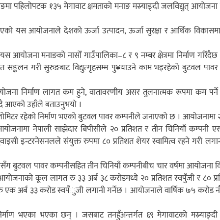
ो मनाङमा पहिलोपटक १३५ मेगावाट क्षमताको मनाङ मस्र्याङ्दी जलविद्युत् आयोजना न
एको यस आयोजनाले देशको ऊर्जा उत्पादन, ऊर्जा सुरक्षा र आर्थिक विकासमा म
क यस आयोजना मनाङको नासोँ गाउँपालिका–८ र ९ नम्बर क्षेत्रमा निर्माण गरिंदै
त सङ्कलन गरी सुरुङबाट विद्युत्गृहसम्म पु¥याउने काम भइरहेको बुटवल पावर
ना निर्माण लागत कम हुने, वातावरणीय असर तुलनात्मक रूपमा कम पर्ने
ँदै आएको उहाँले बताउनुभयो ।
मिटर रहेको निर्माण भएको बुटवल पावर कम्पनीले जनाएको छ । आयोजनामा २
 आयोजनामा नेपाली साझेदार बिपीसीले २० प्रतिशत र तीन चिनियाँ कम्पनी
वाइसी इन्टरनेसनलले संयुक्त रुपमा ८० प्रतिशत शेयर स्वामित्व रहने गरी लगा
रसँग बुटवल पावर कम्पनीसहित तीन चिनियाँ कम्पनीबीच चार वर्षमा आयोजना 
ए । आयोजनाको कूल लागत रु ३३ अर्ब ३८ करोडमध्ये २० प्रतिशत स्वपुँजी र ८० 
रु एक अर्ब ३३ करोड स्वपँुजी लगानी गर्नेछ । आयोजनाले वार्षिक ७५ करोड 
िर्माण भएका भएका छन् । जसबाट तनहुँअन्तर्गत ६९ मेगावाटको मस्र्याङ्दी ज