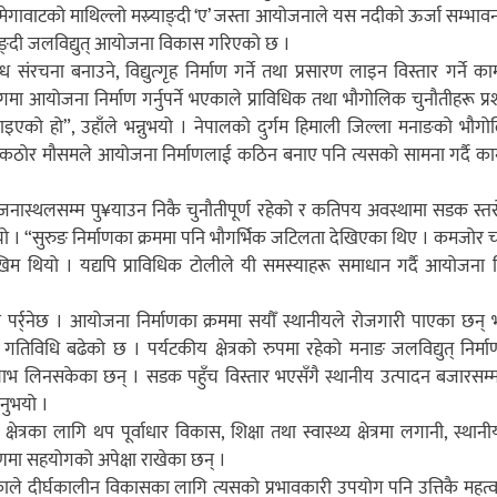
ेगावाटको माथिल्लो मस्र्याङ्दी ‘ए’ जस्ता आयोजनाले यस नदीको ऊर्जा सम्भावन
याङ्दी जलविद्युत् आयोजना विकास गरिएको छ ।
 बाँध संरचना बनाउने, विद्युत्गृह निर्माण गर्ने तथा प्रसारण लाइन विस्तार गर्ने
गमा आयोजना निर्माण गर्नुपर्ने भएकाले प्राविधिक तथा भौगोलिक चुनौतीहरू प्र
ढाइएको हो”, उहाँले भन्नुभयो । नेपालको दुर्गम हिमाली जिल्ला मनाङको भौग
कठोर मौसमले आयोजना निर्माणलाई कठिन बनाए पनि त्यसको सामना गर्दै काम
ास्थलसम्म पु¥याउन निकै चुनौतीपूर्ण रहेको र कतिपय अवस्थामा सडक स्तरोन
यो । “सुरुङ निर्माणका क्रममा पनि भौगर्भिक जटिलता देखिएका थिए । कमजोर चट
िम थियो । यद्यपि प्राविधिक टोलीले यी समस्याहरू समाधान गर्दै आयोजना न
त्रमा पर्र्नेछ । आयोजना निर्माणका क्रममा सयौँ स्थानीयले रोजगारी पाएका छन् 
क गतिविधि बढेको छ । पर्यटकीय क्षेत्रको रुपमा रहेको मनाङ जलविद्युत् निर्
 लाभ लिनसकेका छन् । सडक पहुँच विस्तार भएसँगै स्थानीय उत्पादन बजारसम्
नुभयो ।
त्रका लागि थप पूर्वाधार विकास, शिक्षा तथा स्वास्थ्य क्षेत्रमा लगानी, स्थान
मा सहयोगको अपेक्षा राखेका छन् ।
भएकाले दीर्घकालीन विकासका लागि त्यसको प्रभावकारी उपयोग पनि उत्तिकै महत्वप