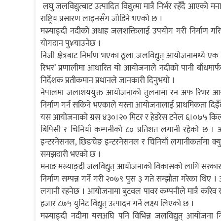
लघु जलविद्युत्बाट उत्पादित विद्युत्मा मात्रै निर्भर रहँदै आएक
राष्ट्रिय प्रसारण लाइनसँग जोडिने भएको छ ।
मस्र्याङ्दी नदीको अथाह जलशक्तिलाई उपयोग गरी निर्माण गरि
योगदान पु¥याउनेछ ।
निजी क्षेत्रबाट निर्माण भएका ठूला जलविद्युत् आयोजनामध्ये ए
रिभर’ प्रणालीमा आधारित यो आयोजनाले नदीको पानी बाँधमार्फ
निर्देशक प्रतीकमान प्रधानले जानकारी दिनुभयो ।
नेपालमा जलाशययुक्त आयोजनाको तुलनामा रन अफ रिभर आयोज
निर्माण गर्न सकिने भएकाले यस्ता आयोजनालाई प्राथमिकता दिइ
यस आयोजनाको ग्रस ४३०।२० मिटर र हेडरेस टनेल ६।०७५ किलो
बिपिसी र चिनियाँ कम्पनीको ८० प्रतिशत लगानी रहेको छ ।
इन्टरनेसनल, छिङचेङ इन्टरनेसनल र चिनियाँ लगानीकर्तामा क्यु
समझदारी भएको छ ।
मनाङ मस्र्याङ्दी जलविद्युत् आयोजनाको विकासको लागि सरका
निर्माण सम्पन्न गर्ने गरी २०७९ पुस ३ गते सम्झौता गरेका थि
लगानी रहनेछ । आयोजनामा बुटवल पावर कम्पनीले मात्रै करिव 
हजार ८७५ युनिट विद्युत् उत्पादन गर्ने लक्ष्य लिएको छ ।
मस्र्याङ्दी नदीमा यसअघि पनि विभिन्न जलविद्युत् आयोजना न