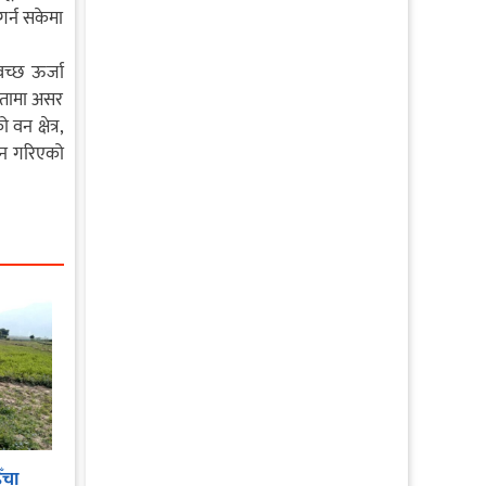
गर्न सकेमा
वच्छ ऊर्जा
िधतामा असर
न क्षेत्र,
्बन गरिएको
ँचा