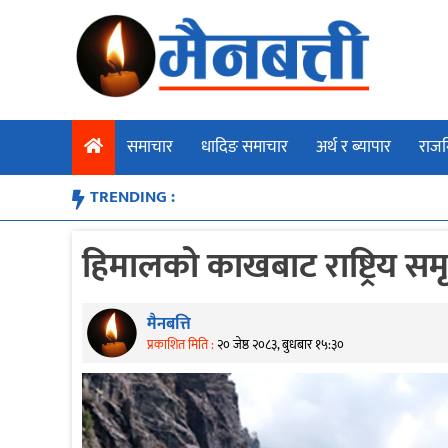
Skip
to
content
समाचार
धादिङ समाचार
अर्थ र ब्यापार
राजन
TRENDING :
हिमालको काखबाट राष्ट्रिय समृद
मैनबत्ति
प्रकाशित मिति :
२० जेष्ठ २०८३, बुधबार १५:३०