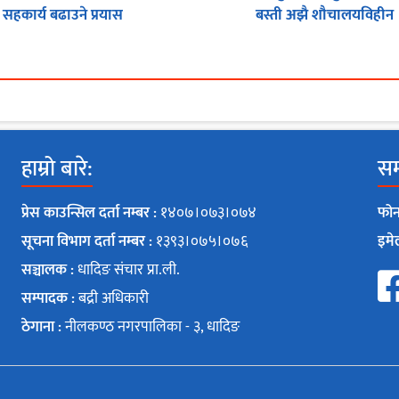
सहकार्य बढाउने प्रयास
बस्ती अझै शौचालयविहीन
हाम्रो बारे:
सम्
प्रेस काउन्सिल दर्ता नम्बर :
१४०७।०७३।०७४
फोन
सूचना विभाग दर्ता नम्बर :
१३९३।०७५।०७६
इमे
सञ्चालक :
धादिङ संचार प्रा.ली.
सम्पादक :
बद्री अधिकारी
ठेगाना :
नीलकण्ठ नगरपालिका - ३, धादिङ