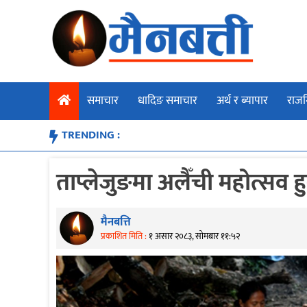
Skip
to
content
समाचार
धादिङ समाचार
अर्थ र ब्यापार
राजन
TRENDING :
ताप्लेजुङमा अलैँची महोत्सव हु
मैनबत्ति
प्रकाशित मिति :
१ असार २०८३, सोमबार ११:५२