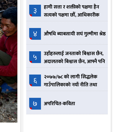
हामी सत्ता र शक्तीको पक्षमा हैन
३
सत्यको पक्षमा छौँ, आधिकारीक
नेकपा हामी हौँ :- योगेश भट्टराई
४
औषधि ब्याबसायी सघं गुल्मीमा श्रेष्ठ
उहाँहरुलाई जनताको बिश्वास छैन,
५
अदालतको बिश्वास छैन, आफ्नै पनि
बिश्वास छैन त्यसैले आतिरहनु
२०७७/७८ को लागी सिद्धलेक
भएको छ
६
गाउँपालिकाको नयाँ नीति तथा
कार्यक्रम यस्तो छ ।
७
अपरिचित-कविता