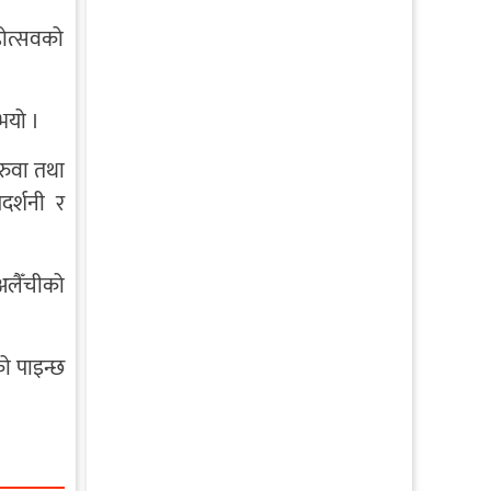
महोत्सवको
भयो ।
िरुवा तथा
दर्शनी र
अलैँचीको
को पाइन्छ