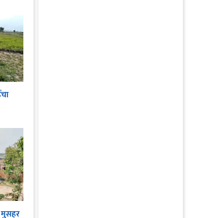
ँचा
 मुसहर