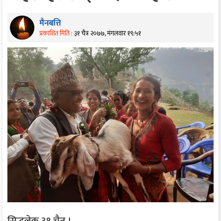
मैनबत्ति
प्रकाशित मिति :
३१ चैत्र २०७७, मंगलवार १९:५१
सिद्धलेक,३१ चैत ।