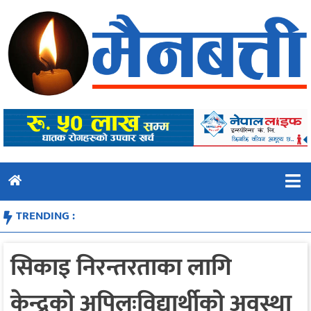
Skip
to
content
TRENDING :
सिकाइ निरन्तरताका लागि
केन्द्रको अपिलःविद्यार्थीको अवस्था