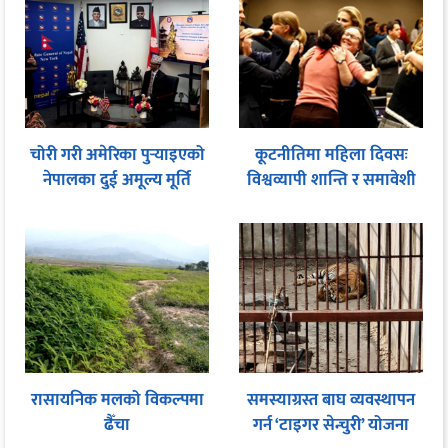
चोरी गरी अमेरिका पुर्‍याइएको
कूटनीतिमा महिला दिवसः
नेपालका दुई अमूल्य मूर्ति
विश्वव्यापी शान्ति र समावेशी
फिर्ता
शासनका लागि समान
सहभागितामा जोड
रासायनिक मलको विकल्पमा
समस्याग्रस्त बाघ व्यवस्थापन
ढैँचा
गर्न ‘टाइगर सेन्चुरी’ योजना