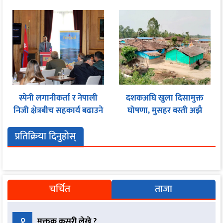
स्पेनी लगानीकर्ता र नेपाली
दशकअघि खुला दिसामुक्त
निजी क्षेत्रबीच सहकार्य बढाउने
घोषणा, मुसहर बस्ती अझै
प्रयास
शौचालयविहीन
प्रतिक्रिया दिनुहोस्
चर्चित
ताजा
१
मुक्तक कसरी लेख्ने ?