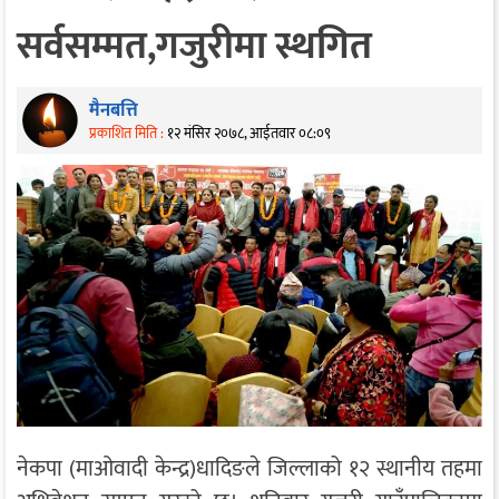
सर्वसम्मत,गजुरीमा स्थगित
मैनबत्ति
प्रकाशित मिति :
१२ मंसिर २०७८, आईतवार ०८:०९
नेकपा (माओवादी केन्द्र)धादिङले जिल्लाको १२ स्थानीय तहमा