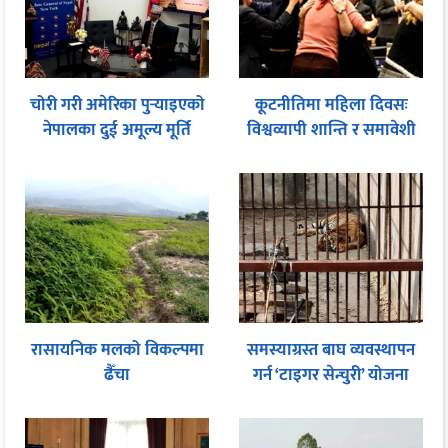
चोरी गरी अमेरिका पुर्‍याइएको
कूटनीतिमा महिला दिवसः
नेपालका दुई अमूल्य मूर्ति
विश्वव्यापी शान्ति र समावेशी
फिर्ता
शासनका लागि समान
सहभागितामा जोड
रासायनिक मलको विकल्पमा
समस्याग्रस्त बाघ व्यवस्थापन
ढैँचा
गर्न ‘टाइगर सेन्चुरी’ योजना