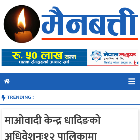
Skip
to
content
TRENDING :
माओवादी केन्द्र धादिङको
अधिवेशनः१२ पालिकामा