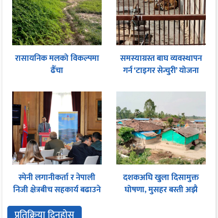
रासायनिक मलको विकल्पमा
समस्याग्रस्त बाघ व्यवस्थापन
ढैँचा
गर्न ‘टाइगर सेन्चुरी’ योजना
स्पेनी लगानीकर्ता र नेपाली
दशकअघि खुला दिसामुक्त
निजी क्षेत्रबीच सहकार्य बढाउने
घोषणा, मुसहर बस्ती अझै
प्रयास
शौचालयविहीन
प्रतिक्रिया दिनुहोस्