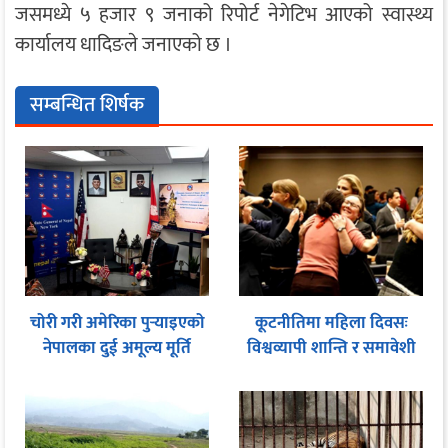
जसमध्ये ५ हजार ९ जनाको रिपोर्ट नेगेटिभ आएको स्वास्थ्य
कार्यालय धादिङले जनाएको छ ।
सम्बन्धित शिर्षक
चोरी गरी अमेरिका पुर्‍याइएको
कूटनीतिमा महिला दिवसः
नेपालका दुई अमूल्य मूर्ति
विश्वव्यापी शान्ति र समावेशी
फिर्ता
शासनका लागि समान
सहभागितामा जोड