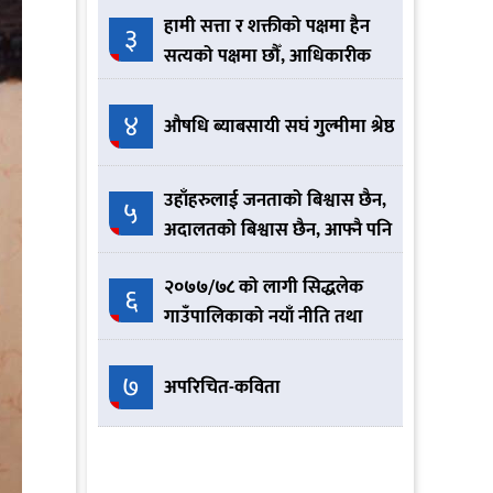
हामी सत्ता र शक्तीको पक्षमा हैन
३
सत्यको पक्षमा छौँ, आधिकारीक
नेकपा हामी हौँ :- योगेश भट्टराई
४
औषधि ब्याबसायी सघं गुल्मीमा श्रेष्ठ
उहाँहरुलाई जनताको बिश्वास छैन,
५
अदालतको बिश्वास छैन, आफ्नै पनि
बिश्वास छैन त्यसैले आतिरहनु
२०७७/७८ को लागी सिद्धलेक
भएको छ
६
गाउँपालिकाको नयाँ नीति तथा
कार्यक्रम यस्तो छ ।
७
अपरिचित-कविता