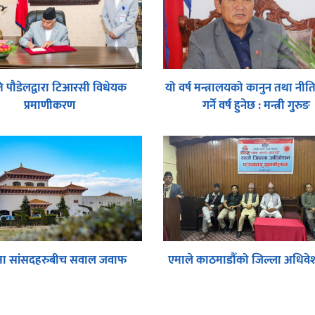
रपति पौडेलद्वारा टिआरसी विधेयक
यो वर्ष मन्त्रालयको कानुन तथा नीति
प्रमाणीकरण
गर्ने वर्ष हुनेछ : मन्त्री गुरुङ
ा सांसदहरुबीच सवाल जवाफ
एमाले काठमाडौँको जिल्ला अधिवेश