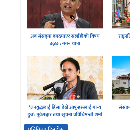
अब संसद्‌मा दमदमाएर सर्लाहीको विषय
राष्ट्
उठ्छ : गगन थापा
‘जनयुद्धलाई हिंसा देखे आफूहरूलाई मान्य
संसदम
हुन्न’: पूर्वसञ्चार तथा सूचना प्रविधिमन्त्री शर्मा
प्रतिक्रिया दिनुहोस्