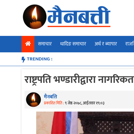
Skip
to
content
समाचार
धादिङ समाचार
अर्थ र ब्यापार
राजन
TRENDING :
राष्ट्रपति भण्डारीद्वारा नागरिक
मैनबत्ति
प्रकाशित मिति :
९ जेष्ठ २०७८, आईतवार १९:०३