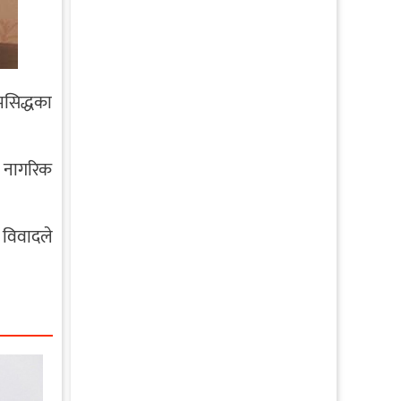
्मसिद्धका
ो नागरिक
विवादले